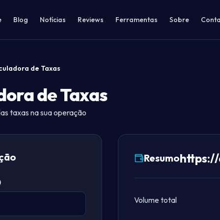
e
Blog
Notícias
Reviews
Ferramentas
Sobre
Conta
culadora de Taxas
dora de Taxas
das taxas na sua operação
ação
https:
Resumo
)
Volume total