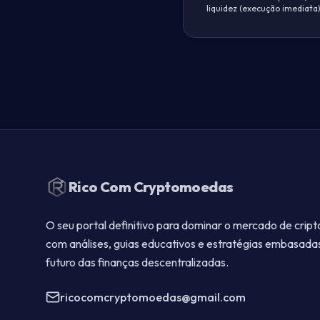
liquidez (execução imediata)
Rodapé do Site
Rico Com Cryptomoedas
O seu portal definitivo para dominar o mercado de cri
com análises, guias educativos e estratégias embasada
futuro das finanças descentralizadas.
ricocomcryptomoedas@gmail.com