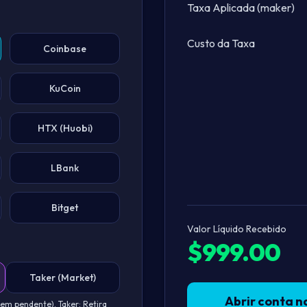
Taxa Aplicada (
maker
)
Custo da Taxa
Coinbase
KuCoin
HTX (Huobi)
LBank
Bitget
Valor Líquido Recebido
$
999.00
Taker (Market)
Abrir conta n
dem pendente). Taker: Retira