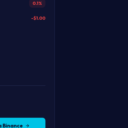
0.1%
-$
1.00
a
Binance